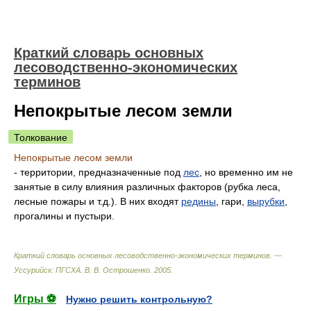
Краткий словарь основных
лесоводственно-экономических
терминов
Непокрытые лесом земли
Толкование
Непокрытые лесом земли
- территории, предназначенные под
лес
, но временно им не
занятые в силу влияния различных факторов (рубка леса,
лесные пожары и т.д.). В них входят
редины
, гари,
вырубки
,
прогалины и пустыри.
Краткий словарь основных лесоводственно-экономических терминов. —
Уссурийск: ПГСХА
.
В. В. Острошенко
.
2005
.
Игры ⚽
Нужно решить контрольную?