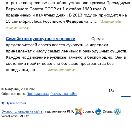
в третье воскресенье сентября, установлен указом Президиума
Верховного Совета СССР от 1 октября 1980 года О
праздничных и памятных днях . В 2013 году он приходится на
15 сентября. Леса Российской Федерации… …
Энциклопедия
ньюсмейкеров
Семейство сухопутные черепахи
— Среди
представителей своего класса сухопутные черепахи
принадлежат к числу самых ленивых и равнодушных существ.
Каждое их движение неуклюже, тяжело и беспомощно. Они в
состоянии пройти довольно большие пространства без
передышки, но… …
Жизнь животных
© Академик, 2000-2026
18+
Обратная связь:
Техподдержка
,
Реклама на сайте
👣 Путешествия
Экспорт словарей на сайты
, сделанные на PHP,
Joomla,
Drupal,
WordPress, MODx.